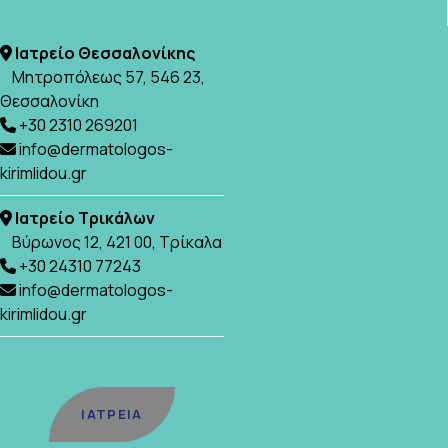
Ιατρείο Θεσσαλονίκης

Μητροπόλεως 57, 546 23,
Θεσσαλονίκη
+30 2310 269201

info@dermatologos-

kirimlidou.gr
Ιατρείο Tρικάλων

Βύρωνος 12, 421 00, Τρίκαλα
+30 24310 77243

info@dermatologos-

kirimlidou.gr
ΙΑΤΡΕΙΑ