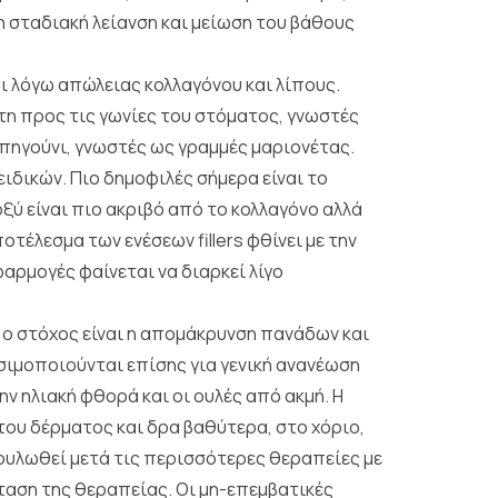
η σταδιακή λείανση και μείωση του βάθους
αι λόγω απώλειας κολλαγόνου και λίπους.
ύτη προς τις γωνίες του στόματος, γνωστές
ο πηγούνι, γνωστές ως γραμμές μαριονέτας.
ειδικών. Πιο δημοφιλές σήμερα είναι το
ξύ είναι πιο ακριβό από το κολλαγόνο αλλά
οτέλεσμα των ενέσεων fillers φθίνει με την
αρμογές φαίνεται να διαρκεί λίγο
ν ο στόχος είναι η απομάκρυνση πανάδων και
ρησιμοποιούνται επίσης για γενική ανανέωση
ν ηλιακή φθορά και οι ουλές από ακμή. Η
του δέρματος και δρα βαθύτερα, στο χόριο,
ουλωθεί μετά τις περισσότερες θεραπείες με
νταση της θεραπείας. Οι μη-επεμβατικές