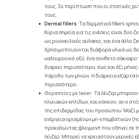
τους. Σε περίπτωση που οι στατικές ρυ
τους.
Dermal fillers
: Τα δερματικά fillers χρ
Κύρια σημεία για τις ενέσεις είναι δύο
ως ρινοχειλικές αύλακες, και ένα άλλο 
Χρησιμοποιούνται διάφορα υλικά ως δερμ
υαλουρονικό οξύ, ένα σύνθετο σάκχαρο 
διαρκεί περισσότερο, έως και έξι μήνες 
πάροδο των μηνών. Η διάρκεια εξαρτάτα
περισσότερο.
Θεραπείες με laser
: Τα λέιζερ μπορούν
ηλικιακών κηλίδων, και κόκκινο, αν ο σ
της επιδερμίδας του προσώπου. Μαζί με
ενέργεια ορισμένων μη-επεμβατικών (no
προκαλώντας φλεγμονή που οδηγεί σε π
λέιζερ. Μπορεί να χρειαστούν μερικές ε