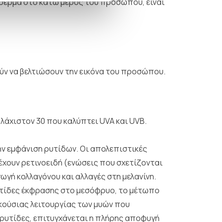
ό δέρμα στο κάτω μέρος του προσώπου, είναι
ύν να βελτιώσουν την εικόνα του προσώπου.
λάχιστον 30 που καλύπτει UVA και UVB.
ην εμφάνιση ρυτίδων. Οι απολεπιστικές
χουν ρετινοειδή (ενώσεις που σχετίζονται
ωγή κολλαγόνου και αλλαγές στη μελανίνη.
ρυτίδες έκφρασης στο μεσόφρυο, το μέτωπο
ακούσιας λειτουργίας των μυών που
 ρυτίδες, επιτυγχάνεται η πλήρης αποφυγή