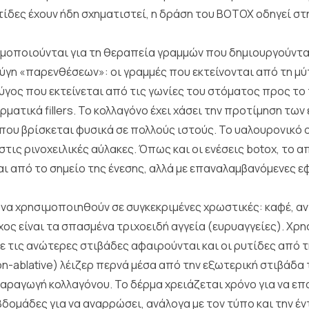
τίδες έχουν ήδη σχηματιστεί, η δράση του BOTOX οδηγεί στ
ησιμοποιούνται για τη θεραπεία γραμμών που δημιουργούντ
 ζεύγη «παρενθέσεων»: οι γραμμές που εκτείνονται από τη μ
ζεύγος που εκτείνεται από τις γωνίες του στόματος προς τ
ατικά fillers. Το κολλαγόνο έχει χάσει την προτίμηση των 
που βρίσκεται φυσικά σε πολλούς ιστούς. Το υαλουρονικό ο
στις ρινοχειλικές αύλακες. Όπως και οι ενέσεις botox, το απ
ι από το σημείο της ένεσης, αλλά με επαναλαμβανόμενες εφ
 να χρησιμοποιηθούν σε συγκεκριμένες χρωστικές: καφέ, α
τόχος είναι τα σπασμένα τριχοειδή αγγεία (ευρυαγγείες). Χ
 τις ανώτερες στιβάδες αφαιρούνται και οι ρυτίδες από τη
n-ablative) λέιζερ περνά μέσα από την εξωτερική στιβάδα 
αραγωγή κολλαγόνου. Το δέρμα χρειάζεται χρόνο για να επ
βδομάδες για να αναρρώσει, ανάλογα με τον τύπο και την έ