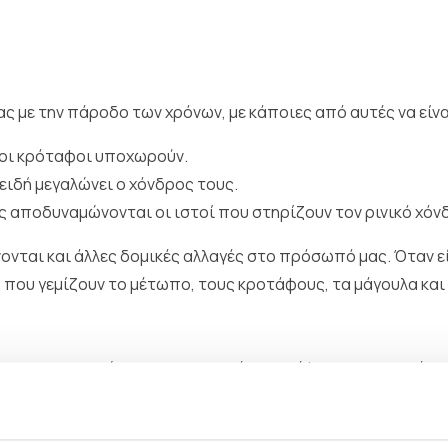
 με την πάροδο των χρόνων, με κάποιες από αυτές να είνα
 οι κρόταφοι υποχωρούν.
ειδή μεγαλώνει ο χόνδρος τους.
ώς αποδυναμώνονται οι ιστοί που στηρίζουν τον ρινικό χόν
νονται και άλλες δομικές αλλαγές στο πρόσωπό μας. Όταν ε
που γεμίζουν το μέτωπο, τους κροτάφους, τα μάγουλα και 
εται, συγκεντρώνεται σε περιοχές και πέφτει προς τα κάτ
ου ήταν λείο και σφιχτό να χαλαρώνει και να κρεμά. Ταυτό
μιουργώντας σακούλες στο πηγούνι και χαλάρωση στο λαιμ