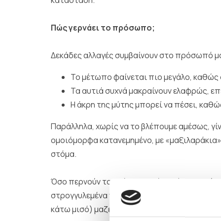
Πώς γερνάει το πρόσωπο;
Δεκάδες αλλαγές συμβαίνουν στο πρόσωπό μας
Το μέτωπο φαίνεται πιο μεγάλο, καθώς
Τα αυτιά συχνά μακραίνουν ελαφρώς, επ
Η άκρη της μύτης μπορεί να πέσει, καθ
Παράλληλα, χωρίς να το βλέπουμε αμέσως, γί
ομοιόμορφα κατανεμημένο, με «μαξιλαράκια» 
στόμα.
Όσο περνούν τα χρόνια, αυτό το λίπος μειών
στρογγυλεμένα να βυθίζονται και το δέρμα π
κάτω μισό) μαζεύουν περισσότερο λίπος, δη