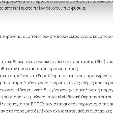
εί χειρουργικά την περίσσεια ιστού και ανυψώνει το χαλαρ
ι τα αποτελέσματα πλέον δείχνουν πιο φυσικά.
ιγήρανσης, οι οποίες δεν απαιτούν χειρουργείο και μπορο
στε καθημερινά αντηλιακό με δείκτη προστασίας (SPF) του
βοηθά στην προστασία του προσώπου σας.
μες καταπραΰνουν το ξηρό δέρμα και μειώνουν προσωρινά τ
ρά κύτταρα. Υπάρχουν και φαρμακευτικές κρέμες που περιέ
ειώνουν ρυτίδες και «κηλίδες γήρανσης» προκαλώντας παραγ
ι τη σύσπαση των μυών και αποτελεί ιδανική θεραπεία για 
 Η λειτουργία του BOTOX συνίσταται στον περιορισμό της 
, αν στο πρόσωπο δεν έχουν σχηματιστεί ακόμη οι στατικές