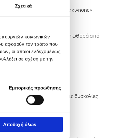
Σχετικά
γραμμές έκφρασης» ή «γραμμές κίνησης».
πτές ρυτίδες προκύπτουν από τη φθορά από
λειτουργιών κοινωνικών
τικό.
ου αφορούν τον τρόπο που
εων, οι οποίοι ενδεχομένως
υλλέξει σε σχέση με την
με να τις επιβραδύνουμε.
Εμπορικής προώθησης
ο αντανακλούν τις χαρές και τις δυσκολίες
τη γήρανσή τους.
Αποδοχή όλων