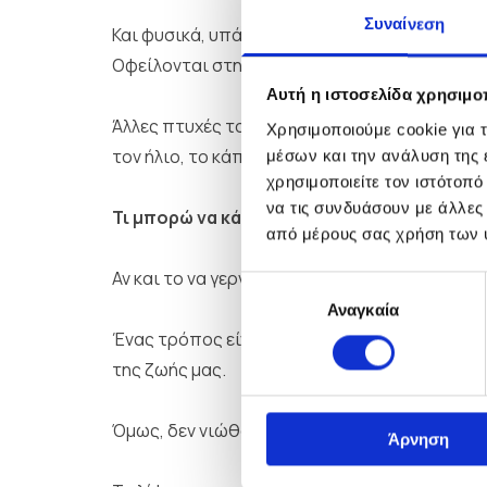
Συναίνεση
Και φυσικά, υπάρχουν και οι ρυτίδες. Οι βαθ
Οφείλονται στη συνεχή κίνηση των μυών του 
Αυτή η ιστοσελίδα χρησιμοπ
Άλλες πτυχές του δέρματος βαθαίνουν λόγω 
Χρησιμοποιούμε cookie για 
τον ήλιο, το κάπνισμα και τη φυσική φθορά τ
μέσων και την ανάλυση της
χρησιμοποιείτε τον ιστότοπ
να τις συνδυάσουν με άλλες
Τι μπορώ να κάνω για το γερασμένο πρόσ
από μέρους σας χρήση των 
Αν και το να γερνάει κανείς είναι κάτι όμορ
Επιλογή
Αναγκαία
συγκατάθεσης
Ένας τρόπος είναι να αποδεχτούμε την ηλικία
της ζωής μας.
Όμως, δεν νιώθουν όλοι άνετα με αυτές τις α
Άρνηση