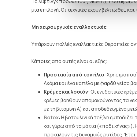
Το λίφτινγκ προσώπου (facelift), που αφαιρ
μια επιλογή. Οι τεχνικές έχουν βελτιωθεί, κα
Μη χειρουργικές εναλλακτικές
Υπάρχουν πολλές εναλλακτικές θεραπείες αντ
Κάποιες από αυτές είναι οι εξής:
Προστασία από τον ήλιο
: Χρησιμοποιή
Ακόμα και ένα καπέλο με φαρδύ γείσο 
Κρέμες και λοσιόν
: Οι ενυδατικές κρέ
κρέμες βοηθούν απομακρύνοντας τα νεκ
με τη βιταμίνη Α) και αποδεδειγμένα μ
Botox
: Η βοτουλινική τοξίνη εμποδίζε
και γύρω από τα μάτια («πόδι χήνας»).
προκαλούν τις δυναμικές ρυτίδες. Έτσι