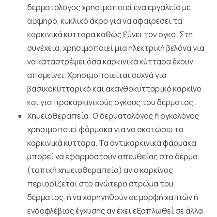
δερματολόγος χρησιμοποιεί ένα εργαλείο με
αιχμηρό, κυκλικό άκρο για να αφαιρέσει τα
καρκινικά κύτταρα καθώς ξύνει τον όγκο. Στη
συνέχεια, χρησιμοποιεί μια ηλεκτρική βελόνα για
να καταστρέψει όσα καρκινικά κύτταρα έχουν
απομείνει. Χρησιμοποιείται συχνά για
βασικοκυτταρικό και ακανθοκυτταρικό καρκίνο
και για προκαρκινικούς όγκους του δέρματος.
Χημειοθεραπεία: Ο δερματολόγος ή ογκολόγος
χρησιμοποιεί φάρμακα για να σκοτώσει τα
καρκινικά κύτταρα. Τα αντικαρκινικά φάρμακα
μπορεί να εφαρμοστούν απευθείας στο δέρμα
(τοπική χημειοθεραπεία) αν ο καρκίνος
περιορίζεται στο ανώτερο στρώμα του
δέρματος, ή να χορηγηθούν σε μορφή χαπιών ή
ενδοφλέβιας έγχυσης αν έχει εξαπλωθεί σε άλλα