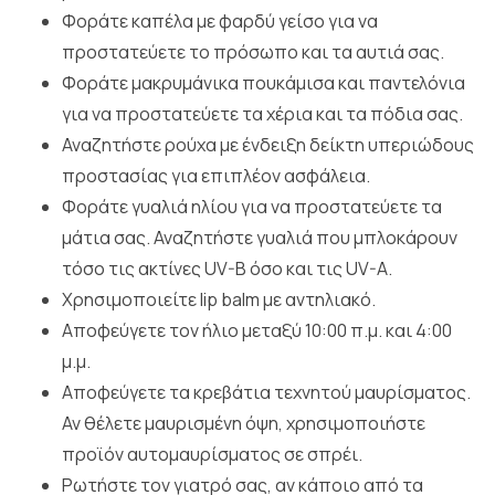
Φοράτε καπέλα με φαρδύ γείσο για να
προστατεύετε το πρόσωπο και τα αυτιά σας.
Φοράτε μακρυμάνικα πουκάμισα και παντελόνια
για να προστατεύετε τα χέρια και τα πόδια σας.
Αναζητήστε ρούχα με ένδειξη δείκτη υπεριώδους
προστασίας για επιπλέον ασφάλεια.
Φοράτε γυαλιά ηλίου για να προστατεύετε τα
μάτια σας. Αναζητήστε γυαλιά που μπλοκάρουν
τόσο τις ακτίνες UV-B όσο και τις UV-A.
Χρησιμοποιείτε lip balm με αντηλιακό.
Αποφεύγετε τον ήλιο μεταξύ 10:00 π.μ. και 4:00
μ.μ.
Αποφεύγετε τα κρεβάτια τεχνητού μαυρίσματος.
Αν θέλετε μαυρισμένη όψη, χρησιμοποιήστε
προϊόν αυτομαυρίσματος σε σπρέι.
Ρωτήστε τον γιατρό σας, αν κάποιο από τα