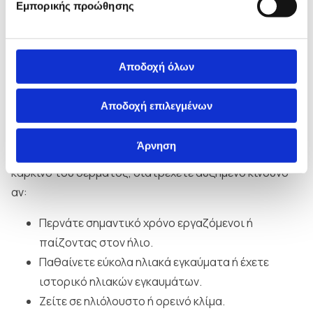
Εμπορικής προώθησης
Οποιοσδήποτε μπορεί να εμφανίσει καρκίνο του
δέρματος, ανεξάρτητα από φυλή ή φύλο. Ωστόσο,
ορισμένες ομάδες εμφανίζουν καρκίνο του δέρματος
Αποδοχή όλων
συχνότερα. Πριν από την ηλικία των 50 ετών, ο
καρκίνος του δέρματος είναι πιο συχνός στις γυναίκες.
Αποδοχή επιλεγμένων
Μετά τα 50, είναι πιο συχνός στους άνδρες.
Άρνηση
Παρόλο που οποιοσδήποτε μπορεί να αναπτύξει
καρκίνο του δέρματος, διατρέχετε αυξημένο κίνδυνο
αν:
Περνάτε σημαντικό χρόνο εργαζόμενοι ή
παίζοντας στον ήλιο.
Παθαίνετε εύκολα ηλιακά εγκαύματα ή έχετε
ιστορικό ηλιακών εγκαυμάτων.
Ζείτε σε ηλιόλουστο ή ορεινό κλίμα.