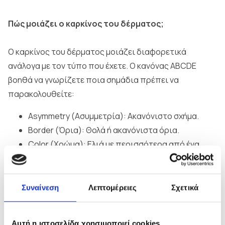
Πώς μοιάζει ο καρκίνος του δέρματος;
Ο καρκίνος του δέρματος μοιάζει διαφορετικά
ανάλογα με τον τύπο που έχετε. Ο κανόνας ABCDE
βοηθά να γνωρίζετε ποια σημάδια πρέπει να
παρακολουθείτε:
Asymmetry (Ασυμμετρία): Ακανόνιστο σχήμα.
Border (Όρια): Θολά ή ακανόνιστα όρια.
Color (Χρώμα): Ελιά με περισσότερα από ένα
χρώματα.
Diameter (Διάμετρος): Μεγαλύτερη από τη γόμα
ενός μολυβιού (6 χιλιοστά).
Συναίνεση
Λεπτομέρειες
Σχετικά
Evolution (Εξέλιξη): Μεγαλώνει ή αλλάζει σχήμα,
χρώμα ή μέγεθος. (Αυτό είναι το πιο σημαντικό
Αυτή η ιστοσελίδα χρησιμοποιεί cookies