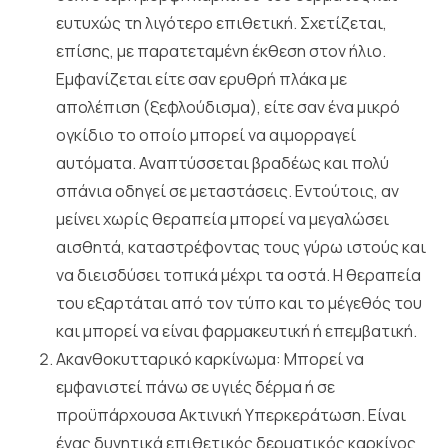
ευτυχώς τη λιγότερο επιθετική. Σχετίζεται,
επίσης, με παρατεταμένη έκθεση στον ήλιο.
Εμφανίζεται είτε σαν ερυθρή πλάκα με
απολέπιση (ξεφλούδισμα), είτε σαν ένα μικρό
ογκίδιο το οποίο μπορεί να αιμορραγεί
αυτόματα. Αναπτύσσεται βραδέως και πολύ
σπάνια οδηγεί σε μεταστάσεις. Εντούτοις, αν
μείνει χωρίς θεραπεία μπορεί να μεγαλώσει
αισθητά, καταστρέφοντας τους γύρω ιστούς και
να διεισδύσει τοπικά μέχρι τα οστά. Η θεραπεία
του εξαρτάται από τον τύπο και το μέγεθός του
και μπορεί να είναι φαρμακευτική ή επεμβατική.
Ακανθοκυτταρικό καρκίνωμα: Μπορεί να
εμφανιστεί πάνω σε υγιές δέρμα ή σε
προϋπάρχουσα Ακτινική Υπερκεράτωση. Είναι
ένας δυνητικά επιθετικός δερματικός καρκίνος