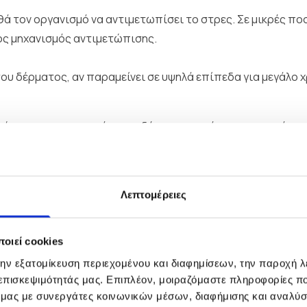
θά τον οργανισμό να αντιμετωπίσει το στρες. Σε μικρές ποσ
ος μηχανισμός αντιμετώπισης.
του δέρματος, αν παραμείνει σε υψηλά επίπεδα για μεγάλο 
θούν τους σμηγματογόνους αδένες να παράγουν περισσότερ
ι την εμφάνιση φλεγμονής.
ι παθήσεις όπως
έκζεμα
,
ψωρίαση
ή ροδόχρους ακμή.
 αντίδραση μπορεί να προκαλέσει κοκκινίλα, εξανθήματα ή
Λεπτομέρειες
ρμα να διατηρεί υγρασία, προκαλώντας ξηρότητα και φαγού
στατικά που είναι υπεύθυνα για την ελαστικότητα του
οιεί cookies
δικασία γήρανσης, ενισχύοντας γραμμές, ρυτίδες, κηλίδες 
την εξατομίκευση περιεχομένου και διαφημίσεων, την παροχή 
 επισκεψιμότητάς μας. Επιπλέον, μοιραζόμαστε πληροφορίες π
ό μας με συνεργάτες κοινωνικών μέσων, διαφήμισης και αναλύσ