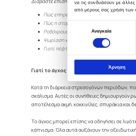
Διαβάστε επίσης:
να τις συνδυάσουν με άλλες
από μέρους σας χρήση των 
Πώς επηρεάζει η άσκηση τη γήρανση της
Πώς η στοματική υγιεινή επηρεάζει το δ
Επιλογή
Αναγκαία
Ροδόχρους Νόσος: Γιατί επιδεινώνεται τ
συγκατάθεσης
Ψωρίαση και διατροφή: Τι πρέπει να τρώ
Γιατί πέφτουν τα μαλλιά την άνοιξη; Όλα
Άρνηση
Γιατί το άγχος προκαλεί κακές συνήθειες 
Κατά τη διάρκεια στρεσογόνων περιόδων, πο
σκάλισμα. Αυτές οι συνήθειες δημιουργούν ρ
αποτέλεσμα ακμή, κοκκινίλες, σπυράκια και δ
Το άγχος μπορεί επίσης να οδηγήσει σε λιγό
κάπνισμα. Όλα αυτά αυξάνουν την οξειδωτικ