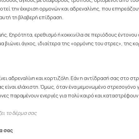
ριόδους άγχους με διάφορους τρόπους, ορισμένοι από το
τεί την έκκριση ορμονών και αδρεναλίνης, που επηρεάζουν 
 αυτή τη βλαβερή επίδραση.
ής, ξηρότητα, ερεθισμό ή κοκκινίλα σε περιόδους έντονου
 βιώνει άγχος, ιδιαίτερα της «ορμόνης του στρες», της κο
νει αδρεναλίνη και κορτιζόλη. Εάν η αντίδρασή σας στο στρ
ς είναι ελάχιστη. Όμως, όταν ένα μεμονωμένο στρεσογόνο γ
όνες παραμένουν ενεργές για πολύ καιρό και καταστρέφουν 
ει το δέρμα σας
α σας