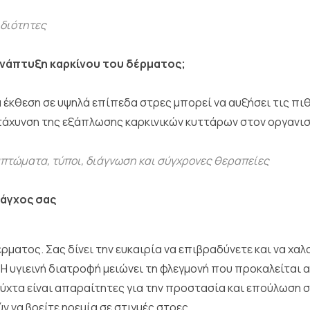
ιδιότητες
 ανάπτυξη καρκίνου του δέρματος;
ια έκθεση σε υψηλά επίπεδα στρες μπορεί να αυξήσει τις π
πιτάχυνση της εξάπλωσης καρκινικών κυττάρων στον οργανισ
μπτώματα, τύποι, διάγνωση και σύγχρονες θεραπείες
 άγχος σας
ρματος. Σας δίνει την ευκαιρία να επιβραδύνετε και να χα
Η υγιεινή διατροφή μειώνει τη φλεγμονή που προκαλείται 
 νύχτα είναι απαραίτητες για την προστασία και επούλωση 
ν να βρείτε ηρεμία σε στιγμές στρες.