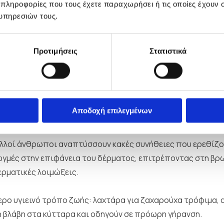
 πληροφορίες που τους έχετε παραχωρήσει ή τις οποίες έχουν σ
υπηρεσιών τους.
 επιδερμίδας;
έρμα και την ακμή
Προτιμήσεις
Στατιστικά
ην άνοιξη και πώς να την αντιμετωπίσετε
τε και τι να αποφεύγετε, αν έχετε ψωρίαση
 όσα πρέπει να ξέρετε για την εποχική τριχόπτωση
Αποδοχή επιλεγμένων
περιποίησης;
λλοί άνθρωποι αναπτύσσουν κακές συνήθειες που ερεθίζου
ωγμές στην επιφάνεια του δέρματος, επιτρέποντας στη βρω
ερματικές λοιμώξεις.
τερο υγιεινό τρόπο ζωής: λαχτάρα για ζαχαρούχα τρόφιμα, 
ή βλάβη στα κύτταρα και οδηγούν σε πρόωρη γήρανση.