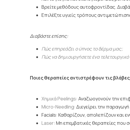
Βρείτε μεθόδους αυτοφροντίδας. Διαβάσ
Επιλέξτε υγιείς τρόπους αντιμετώπισης 
Διαβάστε επίσης:
Πώς επηρεάζει ο ύπνος το δέρμα μας;
Πώς να δημιουργήσετε ένα τελετουργικό 
Ποιες θεραπείες αντιστρέφουν τις βλάβες
Χημικά Peelings
: Αναζωογονούν την επι
Micro-Needling
: Διεγείρει την παραγωγή
Facials: Καθαρίζουν, απολεπίζουν και ε
Laser
: Μη επεμβατικές θεραπείες που σ