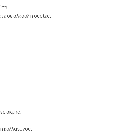
ύση.
τε σε αλκοόλ ή ουσίες.
ές ακμής.
ή κολλαγόνου.