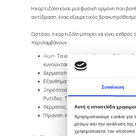
Η κορτιζόλη είναι μια φυσική ορμόνη που βοη
αντίδραση, ένας εξαιρετικός βραχυπρόθεσμ
Ωστόσο, η κορτιζόλη μπορεί να γίνει εχθρός 
περιλαμβάνουν:
Ακμή
: Τα υψηλά επίπεδα κορτιζόλης ω
ευνοώντας τη συσσώρευση βακτηρίων κα
Δερματοπάθειες: Το άγχος επιδεινώνε
Εξανθήματα και κνίδωση: Η φλεγμονώδης
Συναίνεση
Ξηρότητα: Η φλεγμονή εμποδίζει το δέ
Ρυτίδες: Το στρες μειώνει τα φυσικά συ
δέρματος, επιταχύνοντας τη γήρανση.
Αυτή η ιστοσελίδα χρησιμοπ
Γήρανση: Η κορτιζόλη επιταχύνει τη δια
Χρησιμοποιούμε cookie για 
μέσων και την ανάλυση της
χρησιμοποιείτε τον ιστότοπ